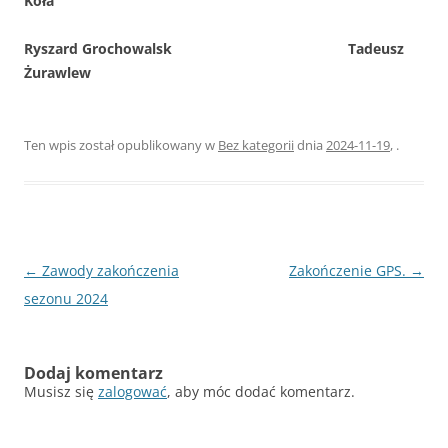
Koła
Ryszard Grochowalsk Tadeusz
Żurawlew
Ten wpis został opublikowany w
Bez kategorii
dnia
2024-11-19
,
.
Nawigacja
←
Zawody zakończenia
Zakończenie GPS.
→
wpisu
sezonu 2024
Dodaj komentarz
Musisz się
zalogować
, aby móc dodać komentarz.