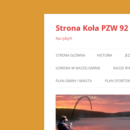
Przejdź
do
treści
Strona Koła PZW 92
Na ryby!!!
STRONA GŁÓWNA
HISTORIA
JE
ŁOWISKA W NASZEJ GMINIE
NASZE RY
PLAN GMINY I MIASTA
PLAN SPORTOW