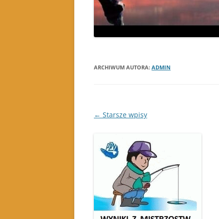
ARCHIWUM AUTORA:
ADMIN
Nawigacja
←
Starsze wpisy
wpisu