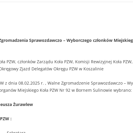
romadzenia Sprawozdawczo – Wyborczego członków Miejskieg
oła PZW, członków Zarządu Koła PZW, Komisji Rewizyjnej Koła PZW
Okręgowy Zjazd Delegatów Okręgu PZW w Koszalinie
ZW z dnia 08.02.2025 r. , Walne Zgromadzenie Sprawozdawczo – Wy
i organów Miejskiego Koła PZW Nr 92 w Bornem Sulinowie wybrano:
deusza Żurawlew
 PZW :
ekretarz