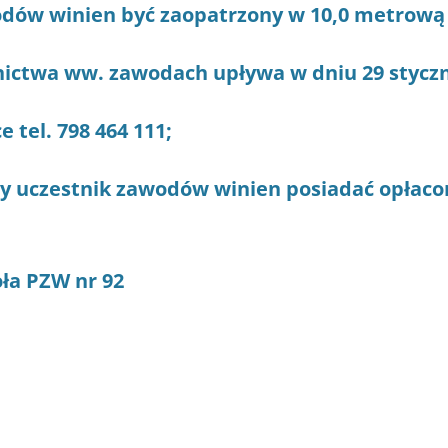
dów winien być zaopatrzony w 10,0 metrową 
nictwa ww. zawodach upływa w dniu 29 styczn
e tel. 798 464 111;
dy uczestnik zawodów winien posiadać opłac
oła PZW nr 92