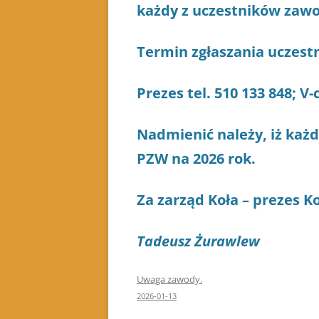
każdy z uczestników zawo
Termin zgłaszania uczest
Prezes tel. 510 133 848; V-c
Nadmienić należy, iż każ
PZW na 2026 rok.
Za zarząd Koła – prezes K
Tadeusz Żurawlew
Uwaga zawody.
2026-01-13