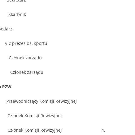
Skarbnik
darz.
rezes ds. sportu
Członek zarządu
łonek zarządu
ła PZW
wodniczący Komisji Rewizyjnej
nek Komisji Rewizyjnej
złonek Komisji Rewizyjnej 4.