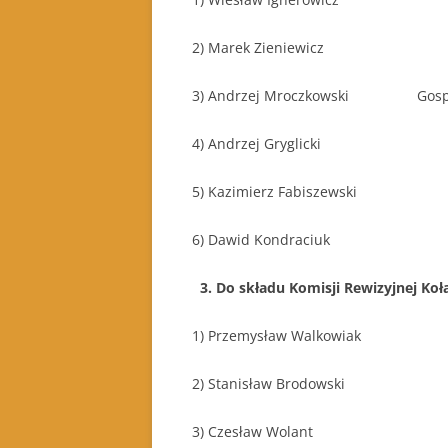
2) Marek Zieniewicz 
3) Andrzej Mroczkowski Gospo
4) Andrzej Gryglicki v-c p
5) Kazimierz Fabiszewski 
6) Dawid Kondraciuk Cz
3. Do składu Komisji Rewizyjnej Ko
1) Przemysław Walkowiak Prze
2) Stanisław Brodowski Czło
3) Czesław Wolant C