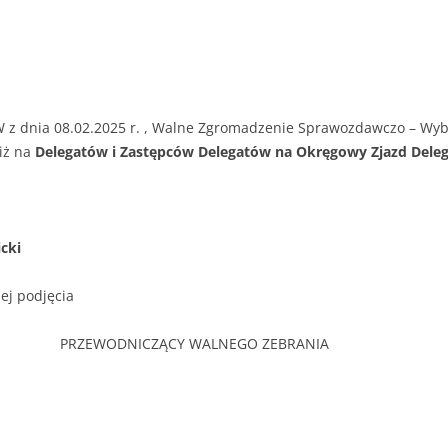
icz
W z dnia 08.02.2025 r. , Walne Zgromadzenie Sprawozdawczo – Wyb
iż na
Delegatów i Zastępców Delegatów na Okręgowy Zjazd Del
cki
ej podjęcia
A PRZEWODNICZĄCY WALNEGO ZEBRANIA