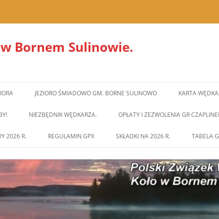
 w Bornem Sulinowie.
ZIORA
JEZIORO ŚMIADOWO GM. BORNE SULINOWO
KARTA WĘDKA
BY!
NIEZBĘDNIK WĘDKARZA.
OPŁATY I ZEZWOLENIA GR CZAPLINE
Y 2026 R.
REGULAMIN GPX
SKŁADKI NA 2026 R.
TABELA G