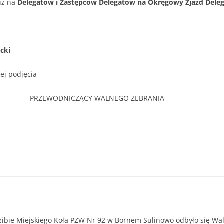
iż na
Delegatów i Zastępców Delegatów na Okręgowy Zjazd Del
cki
ej podjęcia
A PRZEWODNICZĄCY WALNEGO ZEBRANIA
e Miejskiego Koła PZW Nr 92 w Bornem Sulinowo odbyło się Wa