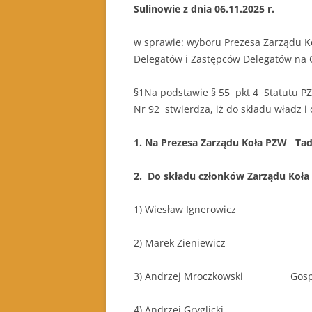
Sulinowie z dnia 06.11.2025 r.
w sprawie: wyboru Prezesa Zarządu K
Delegatów i Zastępców Delegatów na 
§1Na podstawie § 55 pkt 4 Statutu P
Nr 92 stwierdza, iż do składu władz 
1. Na Prezesa Zarządu Koła PZW Ta
2. Do składu członków Zarządu Koła
1) Wiesław Ignerowicz S
2) Marek Zieniewicz 
3) Andrzej Mroczkowski Gospo
4) Andrzej Gryglicki v-c p