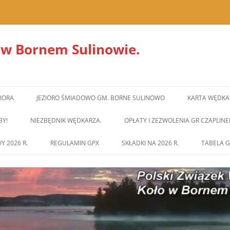
 w Bornem Sulinowie.
ZIORA
JEZIORO ŚMIADOWO GM. BORNE SULINOWO
KARTA WĘDKA
BY!
NIEZBĘDNIK WĘDKARZA.
OPŁATY I ZEZWOLENIA GR CZAPLINE
Y 2026 R.
REGULAMIN GPX
SKŁADKI NA 2026 R.
TABELA G