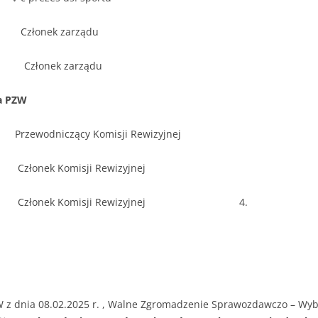
Członek zarządu
łonek zarządu
ła PZW
wodniczący Komisji Rewizyjnej
nek Komisji Rewizyjnej
złonek Komisji Rewizyjnej 4.
icz
W z dnia 08.02.2025 r. , Walne Zgromadzenie Sprawozdawczo – Wyb