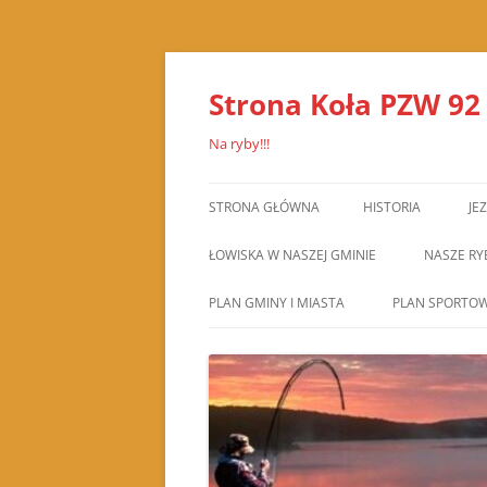
Przejdź
do
treści
Strona Koła PZW 92
Na ryby!!!
STRONA GŁÓWNA
HISTORIA
JE
ŁOWISKA W NASZEJ GMINIE
NASZE RY
PLAN GMINY I MIASTA
PLAN SPORTOW