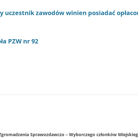
dy uczestnik zawodów winien posiadać opłac
oła PZW nr 92
romadzenia Sprawozdawczo – Wyborczego członków Miejskieg