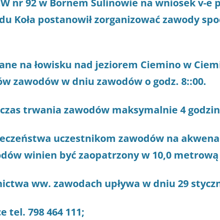
ZW nr 92 w Bornem Sulinowie na wniosek v-e p
du Koła postanowił zorganizować zawody spo
ane na łowisku nad jeziorem Ciemino w Ciemi
ików zawodów w dniu zawodów o godz. 8::00.
czas trwania zawodów maksymalnie 4 godzin
ieczeństwa uczestnikom zawodów na akwena
dów winien być zaopatrzony w 10,0 metrową 
nictwa ww. zawodach upływa w dniu 29 styczn
e tel. 798 464 111;