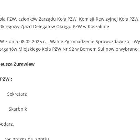
oła PZW, członków Zarządu Koła PZW, Komisji Rewizyjnej Koła PZW
Okręgowy Zjazd Delegatów Okręgu PZW w Koszalinie
ZW z dnia 08.02.2025 r. , Walne Zgromadzenie Sprawozdawczo – Wy
i organów Miejskiego Koła PZW Nr 92 w Bornem Sulinowie wybrano:
deusza Żurawlew
 PZW :
ekretarz
Skarbnik
darz.
rezes ds. sportu