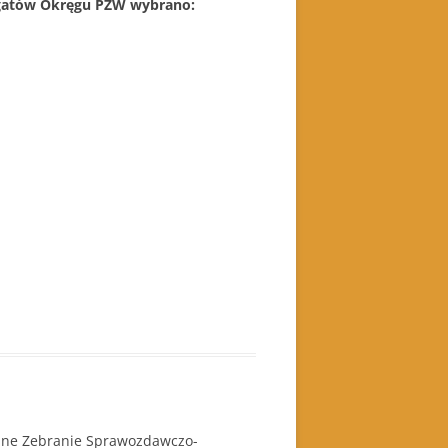
egatów Okręgu PZW wybrano:
lne Zebranie Sprawozdawczo-