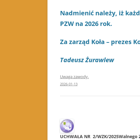
Nadmienić należy, iż każ
PZW na 2026 rok.
Za zarząd Koła – prezes K
Tadeusz Żurawlew
Uwaga zawody.
2026-01-13
UCHWAŁA NR 2/WZK/2025Walnego Zg