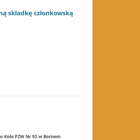
oną składkę członkowską
o Koła PZW Nr 92 w Bornem