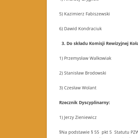
5) Kazimierz Fabiszewski 
6) Dawid Kondraciuk Cz
3. Do składu Komisji Rewizyjnej Ko
1) Przemysław Walkowiak Prze
2) Stanisław Brodowski Czło
3) Czesław Wolant C
Rzecznik Dyscyplinarny:
1) Jerzy Zieniew
§Na podstawie § 55 pkt 5 Statutu PZ